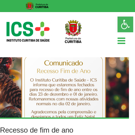
Skip
Op
to
too
content
ICS
Instituto
Curitiba
de
Saúde
Recesso de fim de ano