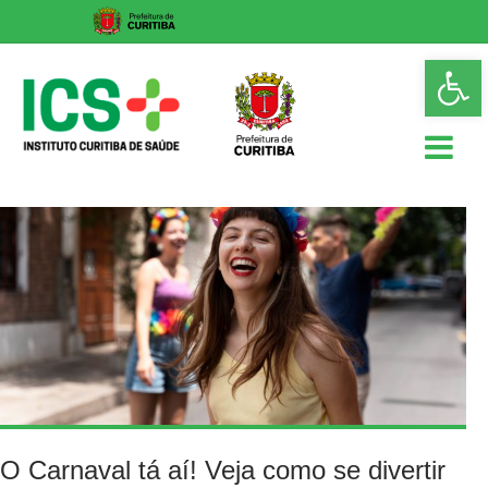
Skip
Op
to
too
content
ICS
Instituto
Curitiba
de
Saúde
O Carnaval tá aí! Veja como se divertir