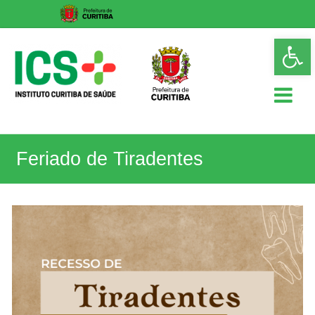
Skip
Op
to
too
content
ICS
Feriado de Tiradentes
Instituto
Curitiba
de
Saúde