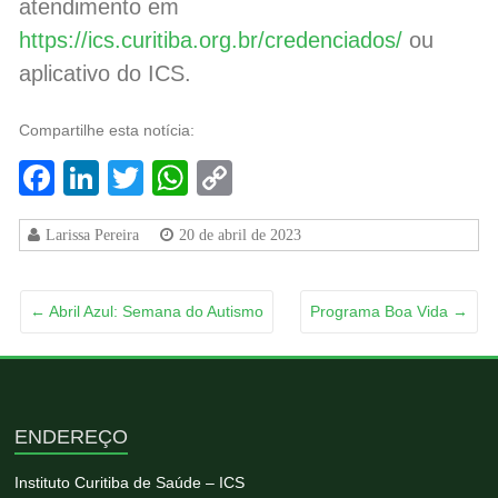
atendimento em
https://ics.curitiba.org.br/credenciados/
ou
aplicativo do ICS.
Compartilhe esta notícia:
Facebook
LinkedIn
Twitter
WhatsApp
Copy
Link
Larissa Pereira
20 de abril de 2023
←
Abril Azul: Semana do Autismo
Programa Boa Vida
→
ENDEREÇO
Instituto Curitiba de Saúde – ICS