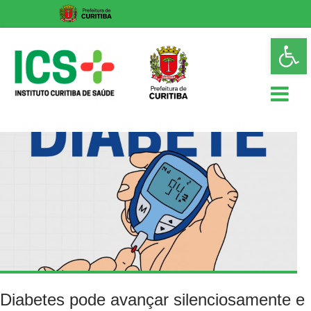
Skip
Op
to
too
content
ICS
Instituto
Curitiba
de
Saúde
Diabetes pode avançar silenciosamente e