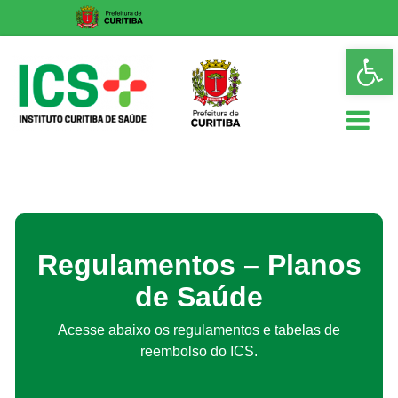
Skip
Op
to
too
content
ICS
Instituto
Curitiba
de
Saúde
Regulamentos – Planos
de Saúde
Acesse abaixo os regulamentos e tabelas de
reembolso do ICS.