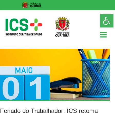
Skip
Op
to
too
content
ICS
Instituto
Curitiba
de
Saúde
Feriado do Trabalhador: ICS retoma