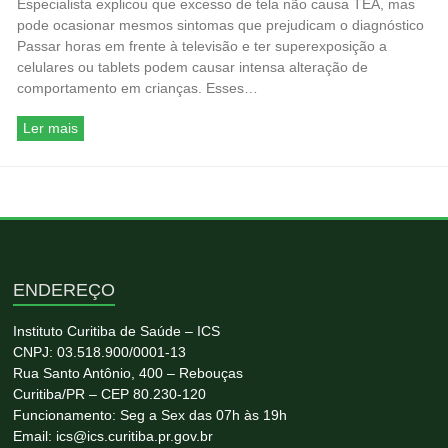
Especialista explicou que excesso de tela não causa TEA, mas
pode ocasionar mesmos sintomas que prejudicam o diagnóstico
Passar horas em frente à televisão e ter superexposição a
celulares ou tablets podem causar intensa alteração de
comportamento em crianças. Esses…
Ler mais
ENDEREÇO
Instituto Curitiba de Saúde – ICS
CNPJ: 03.518.900/0001-13
Rua Santo Antônio, 400 – Rebouças
Curitiba/PR – CEP 80.230-120
Funcionamento: Seg a Sex das 07h às 19h
Email: ics@ics.curitiba.pr.gov.br