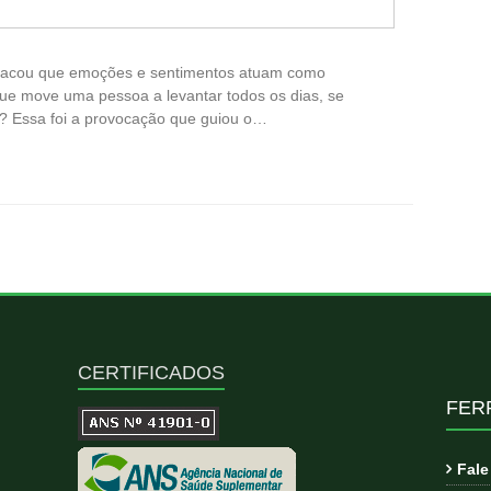
estacou que emoções e sentimentos atuam como
ue move uma pessoa a levantar todos os dias, se
te? Essa foi a provocação que guiou o…
CERTIFICADOS
FER
Fal