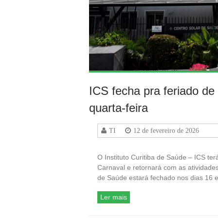
ICS fecha pra feriado d
quarta-feira
TI
12 de fevereiro de 2026
O Instituto Curitiba de Saúde – ICS te
Carnaval e retornará com as atividades 
de Saúde estará fechado nos dias 16
Ler mais