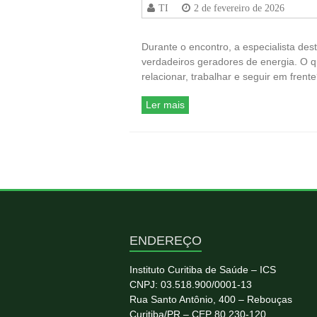
TI
2 de fevereiro de 2026
Durante o encontro, a especialista d
verdadeiros geradores de energia. O q
relacionar, trabalhar e seguir em fren
Ler mais
ENDEREÇO
Instituto Curitiba de Saúde – ICS
CNPJ: 03.518.900/0001-13
Rua Santo Antônio, 400 – Rebouças
Curitiba/PR – CEP 80.230-120