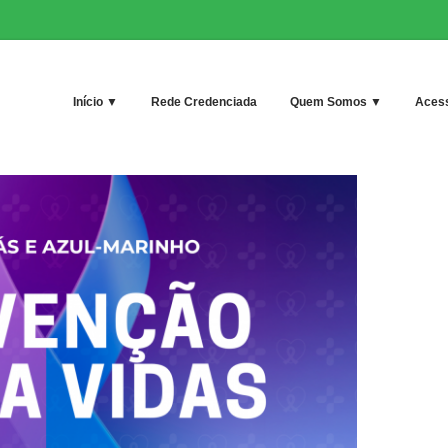
Início ▼
Rede Credenciada
Quem Somos ▼
Acess