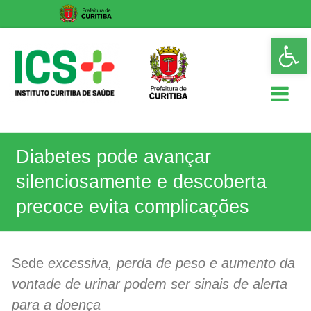
Skip
Op
to
too
content
ICS
Diabetes pode avançar
Instituto
Curitiba
silenciosamente e descoberta
de
Saúde
precoce evita complicações
Sede
excessiva, perda de peso e aumento da
vontade de urinar podem ser sinais de alerta
para a doença