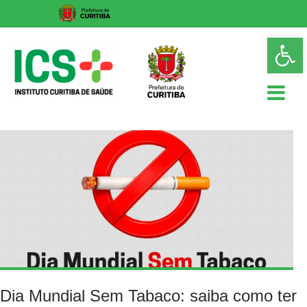
Skip
Op
to
too
content
ICS
Instituto
Curitiba
de
Saúde
Dia Mundial Sem Tabaco: saiba como ter