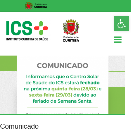
Skip
Op
to
too
content
ICS
Instituto
Curitiba
de
Saúde
Comunicado