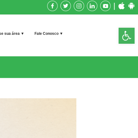
|
Op
e sua área ▼
Fale Conosco ▼
too