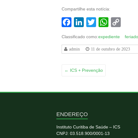
Compartilhe esta notícia:
Facebook
LinkedIn
Twitter
Whats
Co
Lin
Classificado como:
expediente
feriad
admin
11 de outubro de 2023
←
ICS + Prevenção
ENDEREÇO
Instituto Curitiba de Saúde – ICS
CNPJ: 03.518.900/0001-13