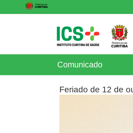
Skip
to
content
ICS
Comunicado
Instituto
Curitiba
de
Feriado de 12 de o
Saúde