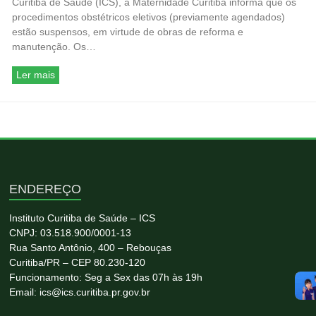
Curitiba de Saúde (ICS), a Maternidade Curitiba informa que os
procedimentos obstétricos eletivos (previamente agendados)
estão suspensos, em virtude de obras de reforma e
manutenção. Os…
Ler mais
ENDEREÇO
Instituto Curitiba de Saúde – ICS
CNPJ: 03.518.900/0001-13
Rua Santo Antônio, 400 – Rebouças
Curitiba/PR – CEP 80.230-120
Funcionamento: Seg a Sex das 07h às 19h
Email: ics@ics.curitiba.pr.gov.br