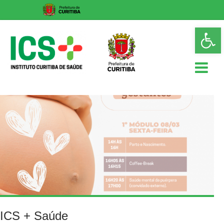
Skip
Op
to
too
content
ICS
Instituto
Curitiba
de
Saúde
ICS + Saúde