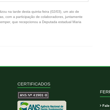
lizou na tarde desta quinta-feira (02/03), um ato de
as, com a participação de colaboradores, juntamente
rkemper, que recepcionou a Deputada estadual Maria
CERTIFICADOS
FER
Fal