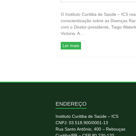
O Instituto Curitiba de Saúde – ICS rea
conscientização sobre as Doenças Rar
com o Diretor-presidente, Tiago Wate
Victoria. A…
Ler mais
ENDEREÇO
Instituto Curitiba de Saúde – ICS
CNPJ: 03.518.900/0001-13
Rua Santo Antônio, 400 – Rebouças
Curitiba/PR – CEP 80.230-120