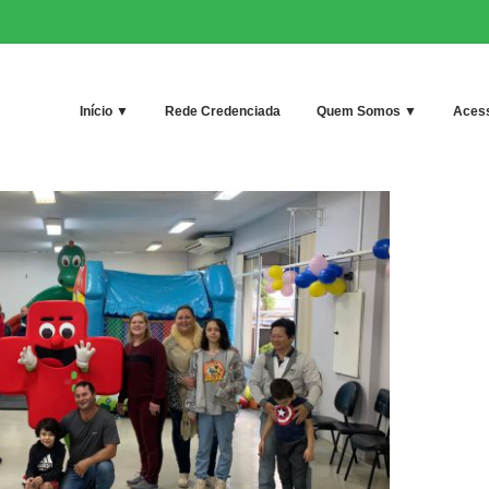
Início ▼
Rede Credenciada
Quem Somos ▼
Acess