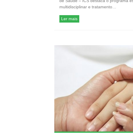
de Saúde – ICS destaca o programa e
multidisciplinar e tratamento…
Ler mais