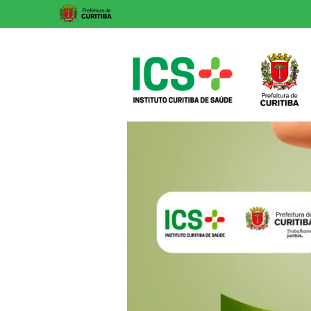
Skip
to
content
ICS
Instituto
Curitiba
de
Saúde