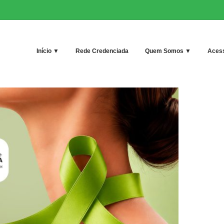
Início ▼
Rede Credenciada
Quem Somos ▼
Acess