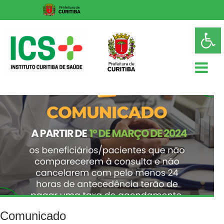
Skip
Op
to
too
content
ICS
Instituto
Curitiba
de
Saúde
Comunicado