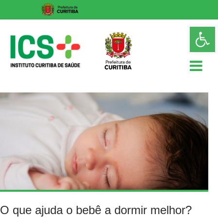
Skip
Op
to
too
content
ICS
Instituto
Curitiba
de
Saúde
O que ajuda o bebê a dormir melhor?