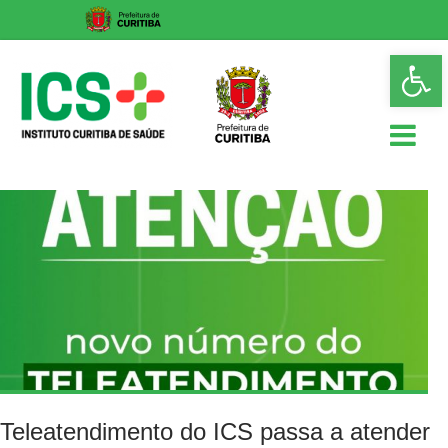
Skip
Op
to
too
content
ICS
Instituto
Curitiba
de
Saúde
Teleatendimento do ICS passa a atender