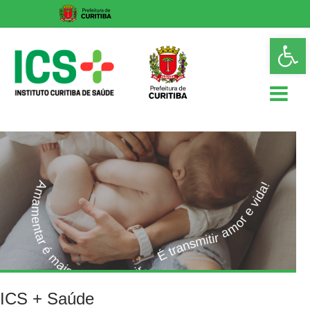
Skip
Op
to
too
content
ICS
Instituto
Curitiba
de
Saúde
ICS + Saúde