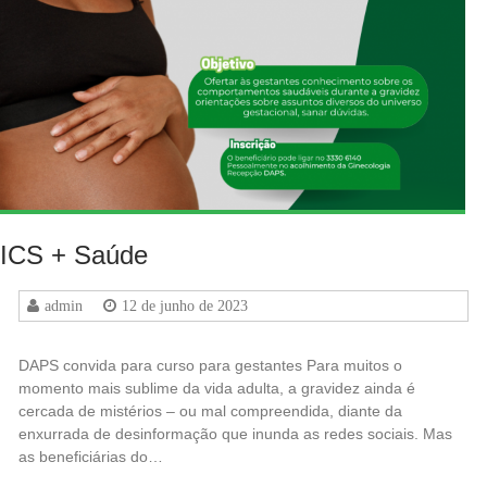
ICS + Saúde
admin
12 de junho de 2023
DAPS convida para curso para gestantes Para muitos o
momento mais sublime da vida adulta, a gravidez ainda é
cercada de mistérios – ou mal compreendida, diante da
enxurrada de desinformação que inunda as redes sociais. Mas
as beneficiárias do…