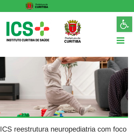
Skip
Op
to
too
content
ICS
Instituto
Curitiba
de
Saúde
ICS reestrutura neuropediatria com foco