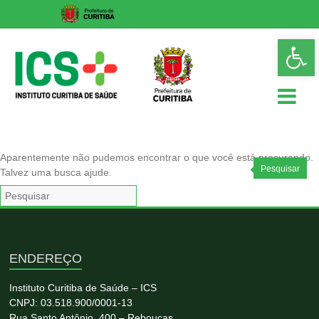
Skip
Op
to
too
content
ICS
Aparentemente não pudemos encontrar o que você está procurando.
Instituto
Pesquisar
Talvez uma busca ajude.
Curitiba
de
Saúde
ENDEREÇO
Instituto Curitiba de Saúde – ICS
CNPJ: 03.518.900/0001-13
Rua Santo Antônio, 400 – Rebouças