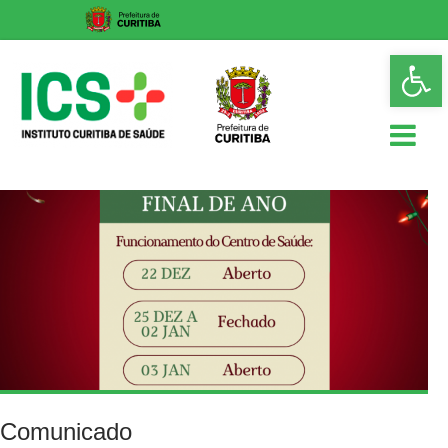
Skip
Op
to
too
content
ICS
Instituto
Curitiba
de
Saúde
Comunicado