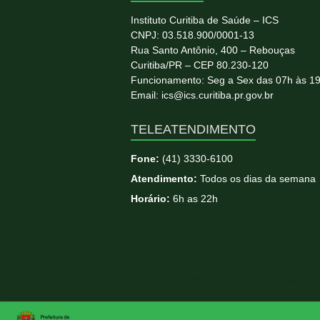
Instituto Curitiba de Saúde – ICS
CNPJ: 03.518.900/0001-13
Rua Santo Antônio, 400 – Rebouças
Curitiba/PR – CEP 80.230-120
Funcionamento: Seg a Sex das 07h às 1
Email: ics@ics.curitiba.pr.gov.br
TELEATENDIMENTO
Fone:
(41) 3330-6100
Atendimento:
Todos os dias da semana
Horário:
6h as 22h
Copyright © 2026
ICS
. All rights reserved. T