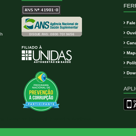
FER
Fal
Ouvi
9h
Cana
Mapa
Polí
Down
APLI
ema:
Esteem
por ThemeGrill. Powered by
WordPress
.