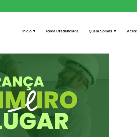
Início ▼
Rede Credenciada
Quem Somos ▼
Acess