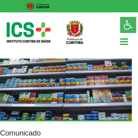
Skip
Op
to
too
content
ICS
Instituto
Curitiba
de
Saúde
Comunicado