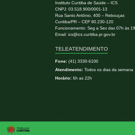
Instituto Curitiba de Saúde – ICS
CNPJ: 03.518.900/0001-13
Rua Santo Antônio, 400 – Rebouças
Curitiba/PR – CEP 80.230-120
Funcionamento: Seg a Sex das 07h às 1
Email: ics@ics.curitiba.pr.gov.br
TELEATENDIMENTO
Fone:
(41) 3330-6100
Atendimento:
Todos os dias da semana
Horário:
6h as 22h
Copyright © 2026
ICS
. All rights reserved. T