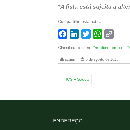
*A lista está sujeita a alt
Compartilhe esta notícia:
Facebook
LinkedIn
Twitter
Whats
Co
Lin
Classificado como:
#medicamentos
#
admin
3 de agosto de 2023
←
ICS + Saúde
ENDEREÇO