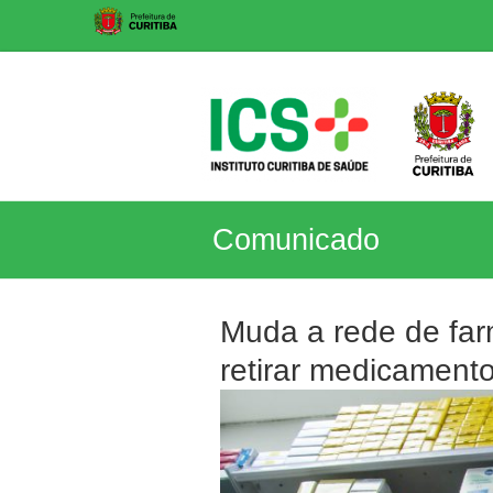
Skip
to
content
ICS
Comunicado
Instituto
Curitiba
de
Muda a rede de farm
Saúde
retirar medicament