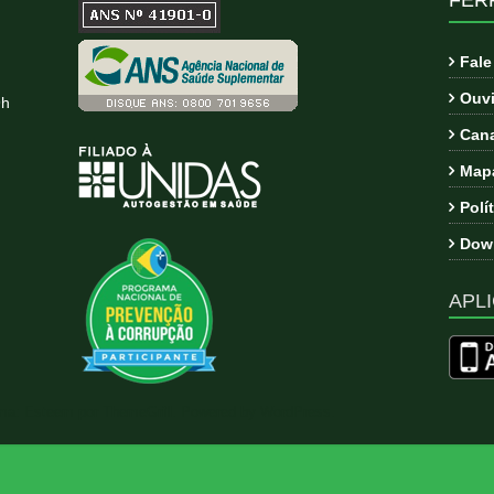
Fal
Ouvi
9h
Cana
Mapa
Polí
Down
APLI
ema:
Esteem
por ThemeGrill. Powered by
WordPress
.