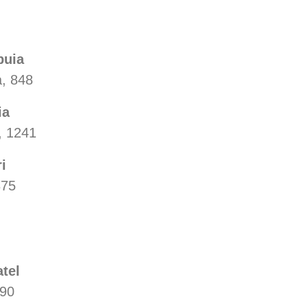
buia
a, 848
ia
, 1241
i
875
tel
090