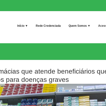
Início ▼
Rede Credenciada
Quem Somos ▼
Acess
ácias que atende beneficiários que
os para doenças graves