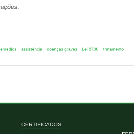
erações
.
App
py
k
remedios
assistência
doenças graves
Lei 8786
tratamento
CERTIFICADOS
FER