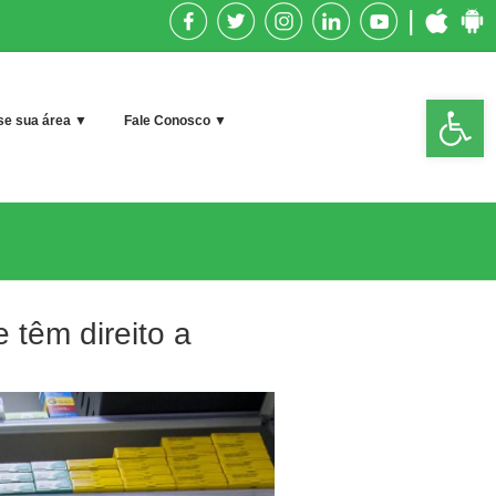
|
Op
e sua área ▼
Fale Conosco ▼
too
 têm direito a