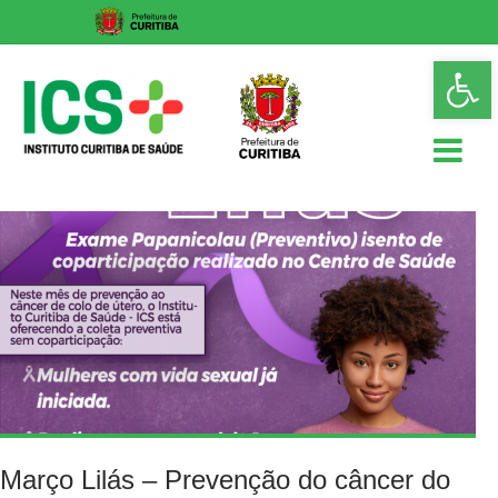
Skip
Op
to
too
content
ICS
Instituto
Curitiba
de
Saúde
Março Lilás – Prevenção do câncer do