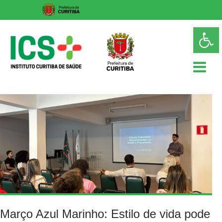
Skip
Op
to
too
content
ICS
Instituto
Curitiba
de
Saúde
Março Azul Marinho: Estilo de vida pode