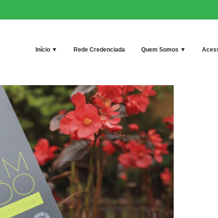
Início ▼
Rede Credenciada
Quem Somos ▼
Acess