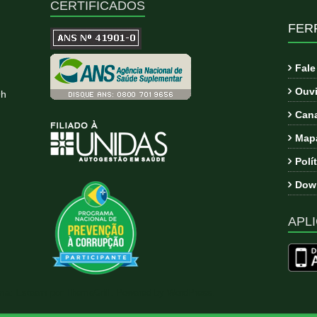
CERTIFICADOS
FER
Fal
Ouvi
9h
Cana
Mapa
Polí
Down
APLI
ema:
Esteem
por ThemeGrill. Powered by
WordPress
.