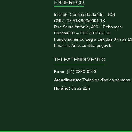
ENDEREÇO
Instituto Curitiba de Saúde – ICS
CNPJ: 03.518.900/0001-13
Rua Santo Antônio, 400 – Rebouças
Curitiba/PR – CEP 80.230-120
Funcionamento: Seg a Sex das 07h às 1
Email: ics@ics.curitiba.pr.gov.br
TELEATENDIMENTO
Fone:
(41) 3330-6100
Atendimento:
Todos os dias da semana
Horário:
6h as 22h
Copyright © 2026
ICS
. All rights reserved. T