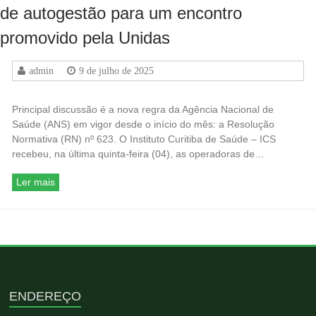
de autogestão para um encontro
promovido pela Unidas
admin
9 de julho de 2025
Principal discussão é a nova regra da Agência Nacional de
Saúde (ANS) em vigor desde o início do mês: a Resolução
Normativa (RN) nº 623. O Instituto Curitiba de Saúde – ICS
recebeu, na última quinta-feira (04), as operadoras de…
Ler mais
ENDEREÇO