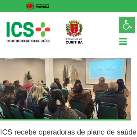
Skip
Op
to
too
content
ICS
Instituto
Curitiba
de
Saúde
ICS recebe operadoras de plano de saúde