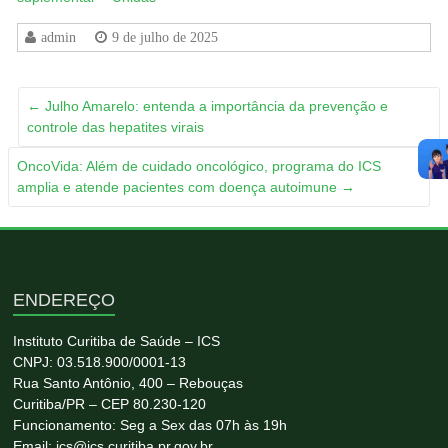
admin
9 de julho de 2025
←
Julho Amarelo: entenda a importância da prevenção e
controle das hepatites virais
OncoVida: Além de cuidado oncológico, programa do ICS
amplia e atende pacientes com doença autoimune
→
ENDEREÇO
Instituto Curitiba de Saúde – ICS
CNPJ: 03.518.900/0001-13
Rua Santo Antônio, 400 – Rebouças
Curitiba/PR – CEP 80.230-120
Funcionamento: Seg a Sex das 07h às 19h
Email: ics@ics.curitiba.pr.gov.br