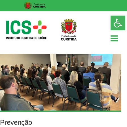
Skip
Op
to
too
content
ICS
Instituto
Curitiba
de
Saúde
Prevenção