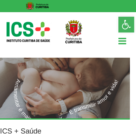
Skip
Op
to
too
content
ICS
Instituto
Curitiba
de
Saúde
ICS + Saúde