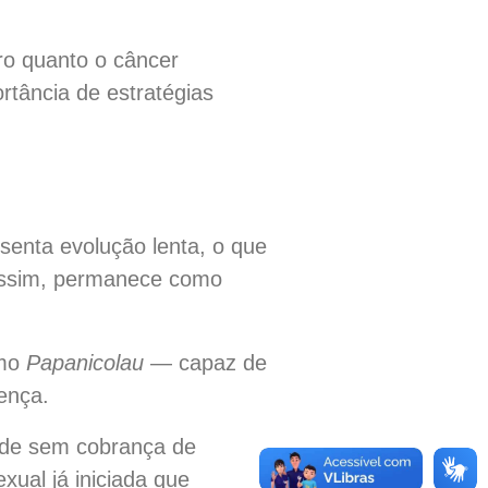
ro quanto o câncer
ortância de estratégias
senta evolução lenta, o que
 assim, permanece como
omo
Papanicolau
— capaz de
ença.
úde sem cobrança de
ual já iniciada que