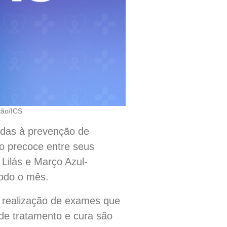
ção/ICS
adas à prevenção de
do precoce entre seus
 Lilás e Março Azul-
todo o mês.
 a realização de exames que
 de tratamento e cura são