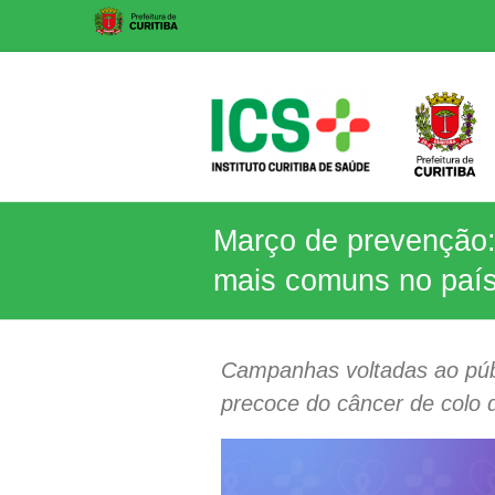
Skip
to
content
ICS
Março de prevenção: 
Instituto
mais comuns no paí
Curitiba
de
Saúde
Campanhas voltadas ao públ
precoce do câncer de colo d