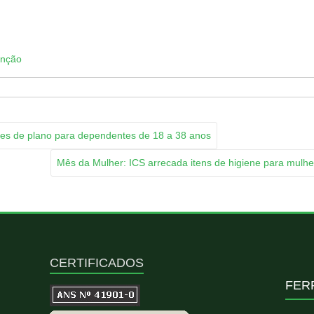
App
py
k
enção
ões de plano para dependentes de 18 a 38 anos
Mês da Mulher: ICS arrecada itens de higiene para mulhe
CERTIFICADOS
FER