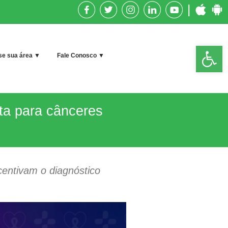
|
Op
e sua área ▼
Fale Conosco ▼
too
ta para cânceres
entivam o diagnóstico