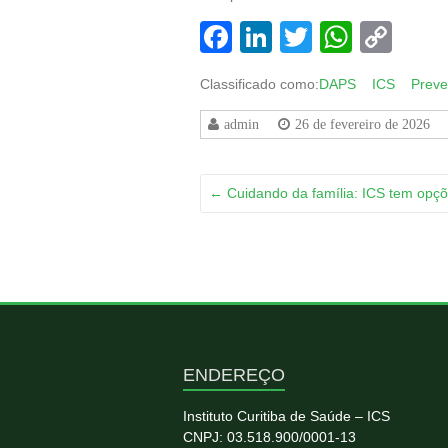
Facebook
LinkedIn
Twitter
Whats
Co
Lin
Classificado como:
DAPS
ICS
Prev
admin
26 de fevereiro de 2026
←
Cuidando da família: ICS tem opç
ENDEREÇO
Instituto Curitiba de Saúde – ICS
CNPJ: 03.518.900/0001-13