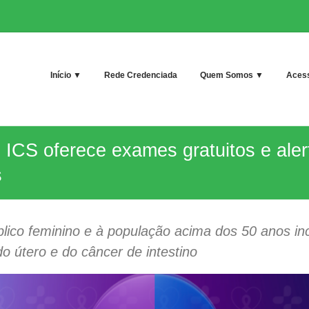
Início ▼
Rede Credenciada
Quem Somos ▼
Acess
ICS oferece exames gratuitos e aler
s
ico feminino e à população acima dos 50 anos inc
o útero e do câncer de intestino