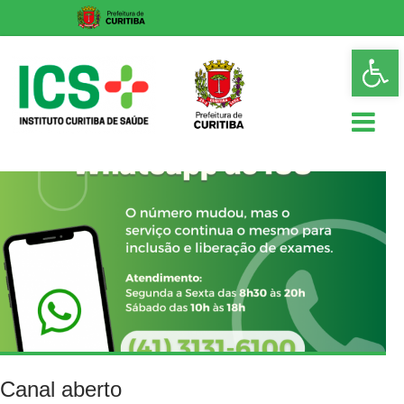
Skip
Op
to
too
content
ICS
Instituto
Curitiba
de
Saúde
Canal aberto