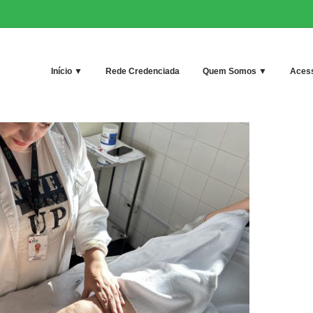
Início ▼
Rede Credenciada
Quem Somos ▼
Acess