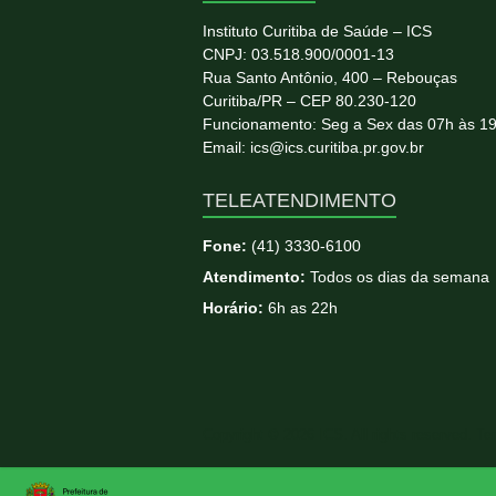
Instituto Curitiba de Saúde – ICS
CNPJ: 03.518.900/0001-13
Rua Santo Antônio, 400 – Rebouças
Curitiba/PR – CEP 80.230-120
Funcionamento: Seg a Sex das 07h às 1
Email: ics@ics.curitiba.pr.gov.br
TELEATENDIMENTO
Fone:
(41) 3330-6100
Atendimento:
Todos os dias da semana
Horário:
6h as 22h
Copyright © 2026
ICS
. All rights reserved. T