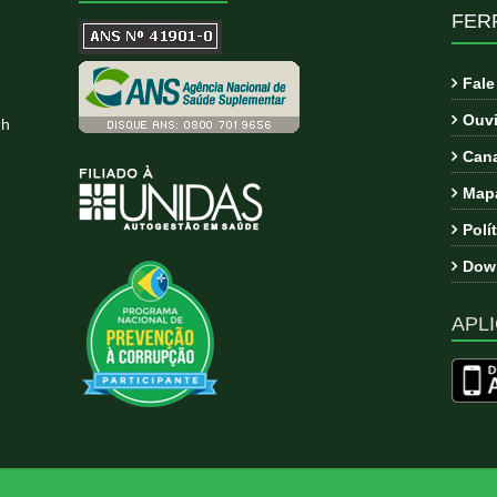
FER
Fal
Ouvi
9h
Cana
Mapa
Polí
Down
APLI
ema:
Esteem
por ThemeGrill. Powered by
WordPress
.