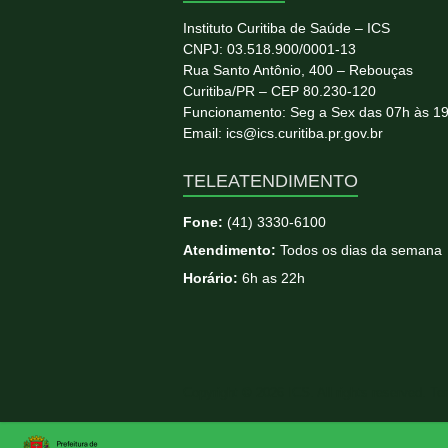
Instituto Curitiba de Saúde – ICS
CNPJ: 03.518.900/0001-13
Rua Santo Antônio, 400 – Rebouças
Curitiba/PR – CEP 80.230-120
Funcionamento: Seg a Sex das 07h às 1
Email: ics@ics.curitiba.pr.gov.br
TELEATENDIMENTO
Fone:
(41) 3330-6100
Atendimento:
Todos os dias da semana
Horário:
6h as 22h
Copyright © 2026
ICS
. All rights reserved. T