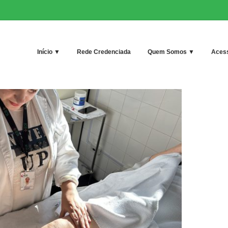
Início ▼
Rede Credenciada
Quem Somos ▼
Acess