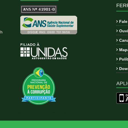
FER
Fal
Ouvi
9h
Cana
Mapa
Polí
Down
APLI
ema:
Esteem
por ThemeGrill. Powered by
WordPress
.