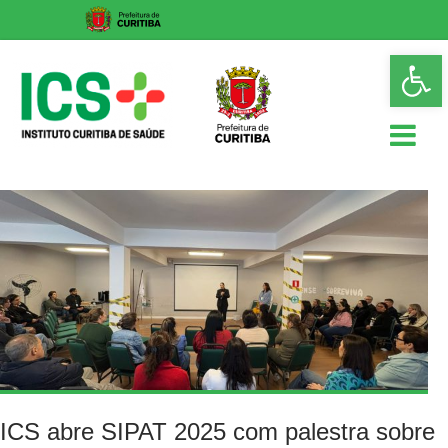
Skip
Op
to
too
content
ICS
Instituto
Curitiba
de
Saúde
ICS abre SIPAT 2025 com palestra sobre