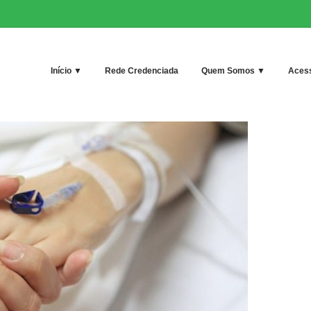
Início ▼
Rede Credenciada
Quem Somos ▼
Acess