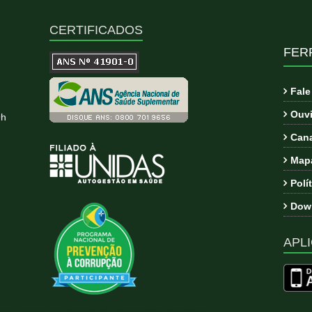
CERTIFICADOS
FER
Fal
Ouvi
9h
Cana
Mapa
Polí
Down
APLI