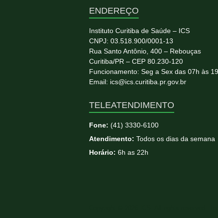
ENDEREÇO
Instituto Curitiba de Saúde – ICS
CNPJ: 03.518.900/0001-13
Rua Santo Antônio, 400 – Rebouças
Curitiba/PR – CEP 80.230-120
Funcionamento: Seg a Sex das 07h às 1
Email: ics@ics.curitiba.pr.gov.br
TELEATENDIMENTO
Fone:
(41) 3330-6100
Atendimento:
Todos os dias da semana
Horário:
6h as 22h
Copyright © 2026
ICS
. All rights reserved. T