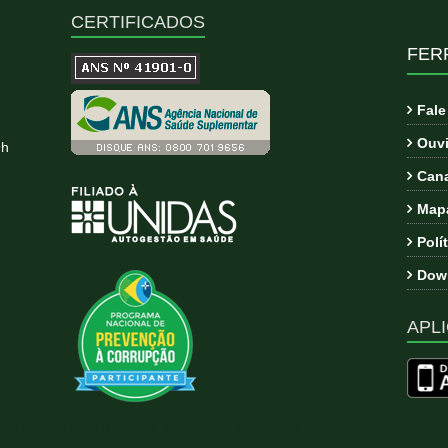
CERTIFICADOS
FER
Fal
Ouvi
9h
Cana
Mapa
Polí
Down
APLI
ema:
Esteem
por ThemeGrill. Powered by
WordPress
.