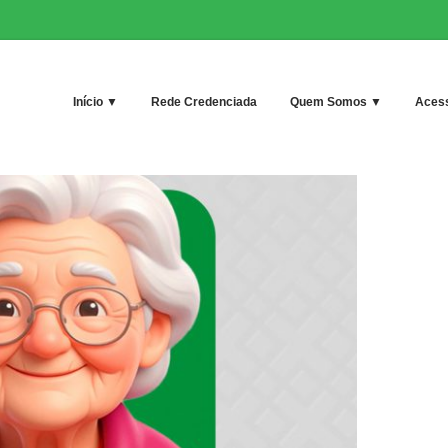
Início ▼
Rede Credenciada
Quem Somos ▼
Acess