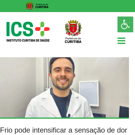
Skip
Op
to
too
content
ICS
Instituto
Curitiba
de
Saúde
Frio pode intensificar a sensação de dor