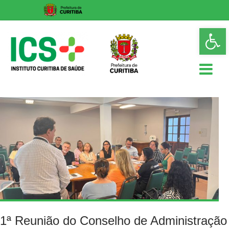
Skip
Op
to
too
content
ICS
Instituto
Curitiba
de
Saúde
1ª Reunião do Conselho de Administração