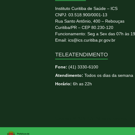
Instituto Curitiba de Saúde – ICS
CNPJ: 03.518.900/0001-13
Rua Santo Antônio, 400 – Rebouças
Curitiba/PR – CEP 80.230-120
Funcionamento: Seg a Sex das 07h às 1
Email: ics@ics.curitiba.pr.gov.br
TELEATENDIMENTO
Fone:
(41) 3330-6100
Atendimento:
Todos os dias da semana
Horário:
6h as 22h
Copyright © 2026
ICS
. All rights reserved. T