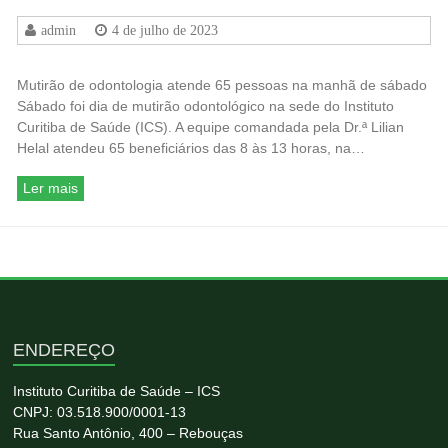
admin
4 de julho de 2023
Mutirão de odontologia atende 65 pessoas na manhã de sábado
Sábado foi dia de mutirão odontológico na sede do Instituto
Curitiba de Saúde (ICS). A equipe comandada pela Dr.ª Lilian
Helal atendeu 65 beneficiários das 8 às 13 horas, na…
Ler mais
ENDEREÇO
Instituto Curitiba de Saúde – ICS
CNPJ: 03.518.900/0001-13
Rua Santo Antônio, 400 – Rebouças