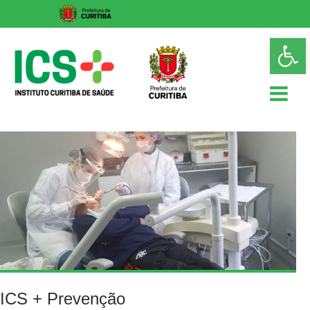
Skip
Op
to
too
content
ICS
Instituto
Curitiba
de
Saúde
ICS + Prevenção