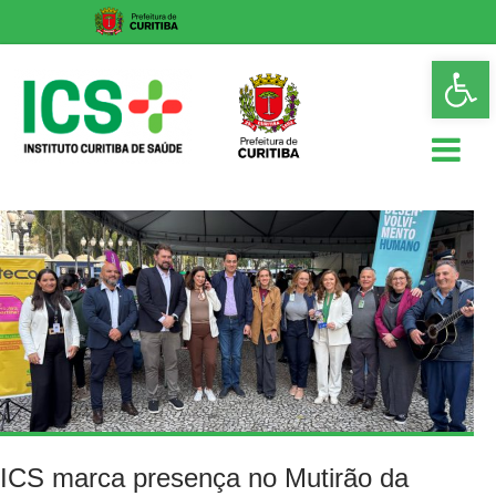
Skip
Op
to
too
content
ICS
Instituto
Curitiba
de
Saúde
ICS marca presença no Mutirão da