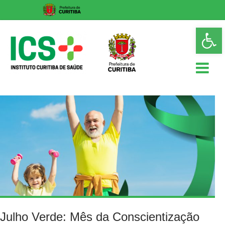
Skip
Op
to
too
content
ICS
Instituto
Curitiba
de
Saúde
Julho Verde: Mês da Conscientização