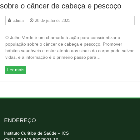
sobre o câncer de cabeça e pescoço
admin
28 de julho de 2025
O Julho Verde é um chamado à ação para conscientizar a
população sobre o câncer de cabeça e pescoço. Promover
hábitos saudáveis e estar atento aos sinais do corpo pode salvar
vidas, e a informação é o primeiro passo para…
Ler mais
ENDEREÇO
Instituto Curitiba de Saúde – ICS
CNPJ: 03.518.900/0001-13