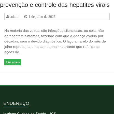
prevenção e controle das hepatites virais
admin
1 de julho de 2025
Na maioria das vezes, são infecções silenciosas, ou seja, não
apresentam sintomas, fazendo com que a doença evolua por
décadas, sem o devido diagnóstico. O laço amarelo do mês de
julho representa uma campanha importante que reforça as
ações de…
Ler mais
ENDEREÇO
Instituto Curitiba de Saúde – ICS