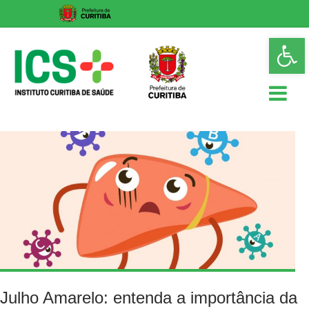
Skip
Op
to
too
content
ICS
Instituto
Curitiba
de
Saúde
Julho Amarelo: entenda a importância da