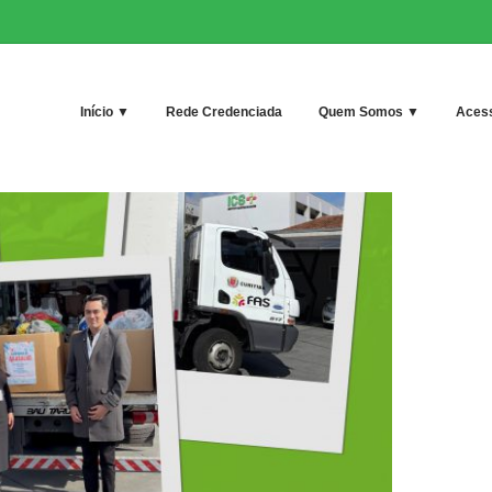
Início ▼
Rede Credenciada
Quem Somos ▼
Acess