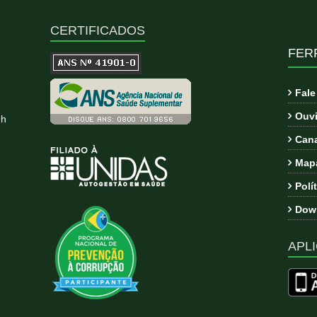
CERTIFICADOS
FER
Fal
Ouvi
9h
Cana
Mapa
Polí
Down
APLI