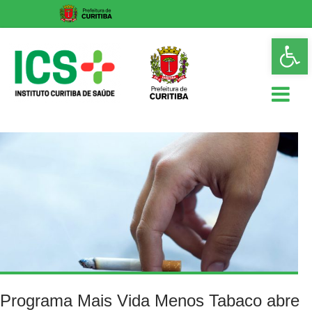
Skip
Op
to
too
content
ICS
Instituto
Curitiba
de
Saúde
Programa Mais Vida Menos Tabaco abre