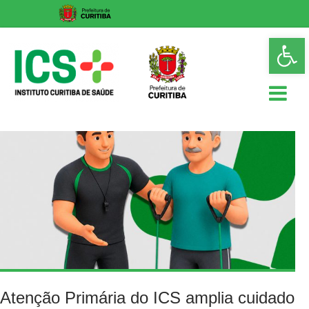
Skip
Op
to
too
content
ICS
Instituto
Curitiba
de
Saúde
Atenção Primária do ICS amplia cuidado