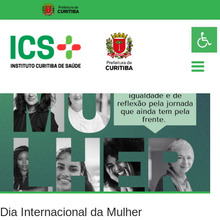
Skip
Op
to
too
content
ICS
Instituto
Curitiba
de
Saúde
Dia Internacional da Mulher