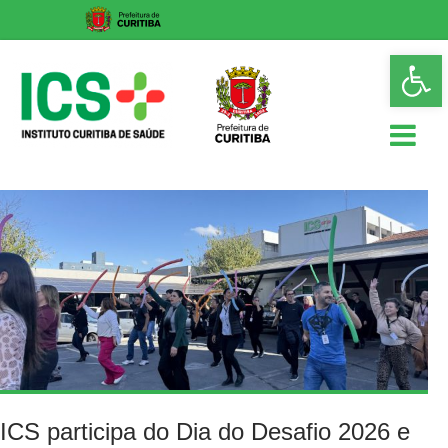
Skip
Op
to
too
content
ICS
Instituto
Curitiba
de
Saúde
ICS participa do Dia do Desafio 2026 e